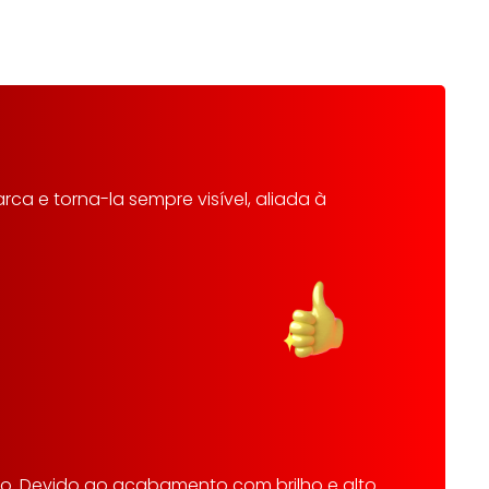
a e torna-la sempre visível, aliada à
o. Devido ao acabamento com brilho e alto