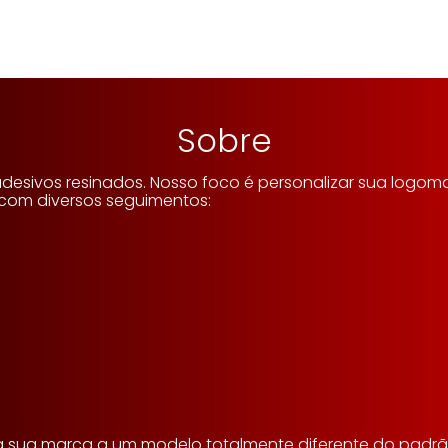
Sobre
sivos resinados. Nosso foco é personalizar sua logomarc
 com diversos seguimentos:
 a sua marca a um modelo totalmente diferente do padrã