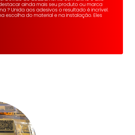
ra destacar ainda mais seu produto ou marca
 ? Unida aos adesivos o resultado é incrível.
a escolha do material e na instalação. Eles