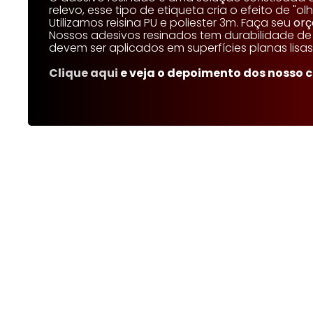
relevo, esse tipo de etiqueta cria o efeito de 
Utilizamos reisina PU e poliester 3m. Faça seu
or
Nossos adesivos resinados tem durabilidade de a
devem ser aplicados em superfícies planas lisas
Clique aqui
e veja o depoimento dos nosso cl