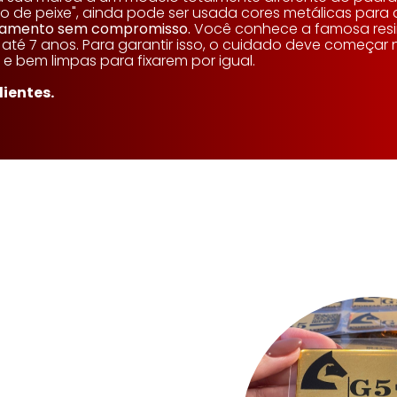
"olho de peixe", ainda pode ser usada cores metálicas pa
çamento sem compromisso.
Você conhece a famosa resina
té 7 anos. Para garantir isso, o cuidado deve começar n
 e bem limpas para fixarem por igual.
ientes.